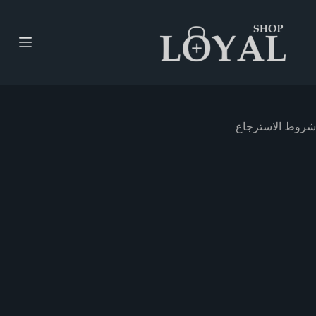
ا
ل
ت
ج
ا
و
ز
إ
ل
شروط الاسترجاع
ى
ا
ل
م
ح
ت
و
ى