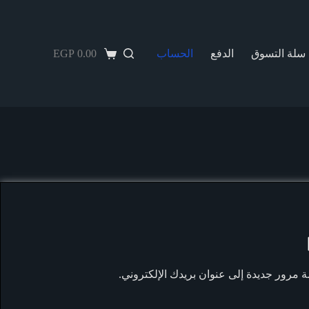
ا
ل
ت
ج
EGP
0.00
سلة التسوق
الدفع
الحساب
Shopping
ا
cart
و
ز
إ
ل
ى
ا
ل
م
ح
ت
و
ى
 مرور جديدة إلى عنوان بريدك الإلكتروني.