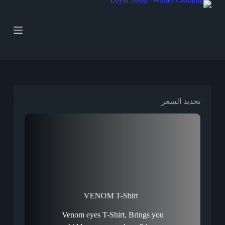
ا
ل
ت
ج
ا
و
ز
إ
ل
ى
تحديد السعر
ا
ل
م
ح
ت
و
ى
VENOM T-Shirt
Venom eyes T-Shirt, Brings you